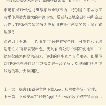
TP钱包还在探索新兴的金融科技领域，如DeFi、NFT等。
市场拓展TP钱包将继续拓展全球市场，特别是在那些数字
货币使用潜力巨大的新兴市场。通过与当地金融机构和企业
合作，TP钱包希望能够为更多用户提供便捷的数字资产管
理服务。
通过以上分析，可以看出TP钱包在安全性、可靠性和全球
适用性方面都表现出色。无论你身处哪个国家或地区，TP
钱包都能为你提供高效、便捷的数字资产管理服务。如果你
对TP钱包有任何疑问或需要进一步了解，欢迎随时联系TP
钱包的客户支持团队。
上一篇：
探索TB钱包官网下载App：您的数字资产管理新纪元
下一篇：
下载安卓TP钱包App1.6.6：你的数字资产管理新选择