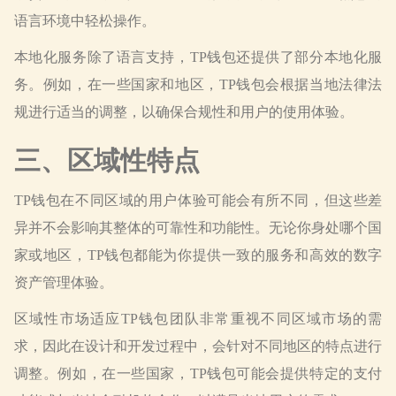
语言环境中轻松操作。
本地化服务除了语言支持，TP钱包还提供了部分本地化服
务。例如，在一些国家和地区，TP钱包会根据当地法律法
规进行适当的调整，以确保合规性和用户的使用体验。
三、区域性特点
TP钱包在不同区域的用户体验可能会有所不同，但这些差
异并不会影响其整体的可靠性和功能性。无论你身处哪个国
家或地区，TP钱包都能为你提供一致的服务和高效的数字
资产管理体验。
区域性市场适应TP钱包团队非常重视不同区域市场的需
求，因此在设计和开发过程中，会针对不同地区的特点进行
调整。例如，在一些国家，TP钱包可能会提供特定的支付