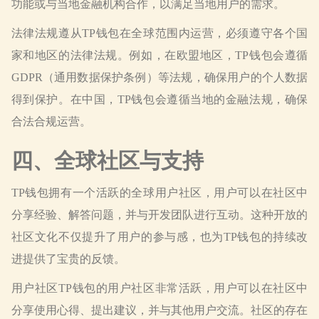
功能或与当地金融机构合作，以满足当地用户的需求。
法律法规遵从TP钱包在全球范围内运营，必须遵守各个国
家和地区的法律法规。例如，在欧盟地区，TP钱包会遵循
GDPR（通用数据保护条例）等法规，确保用户的个人数据
得到保护。在中国，TP钱包会遵循当地的金融法规，确保
合法合规运营。
四、全球社区与支持
TP钱包拥有一个活跃的全球用户社区，用户可以在社区中
分享经验、解答问题，并与开发团队进行互动。这种开放的
社区文化不仅提升了用户的参与感，也为TP钱包的持续改
进提供了宝贵的反馈。
用户社区TP钱包的用户社区非常活跃，用户可以在社区中
分享使用心得、提出建议，并与其他用户交流。社区的存在